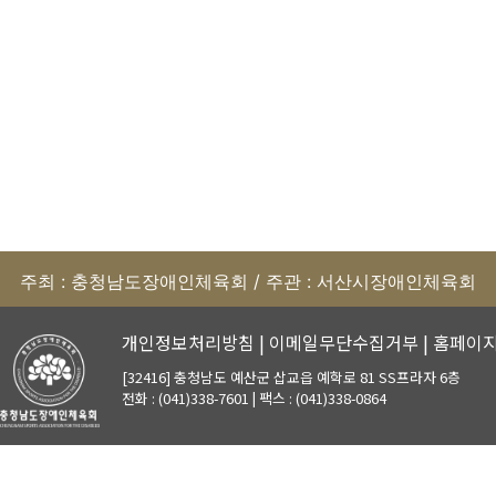
주최 : 충청남도장애인체육회 / 주관 : 서산시장애인체육회
개인정보처리방침
|
이메일무단수집거부
|
홈페이
[32416] 충청남도 예산군 삽교읍 예학로 81 SS프라자 6층
전화 : (041)338-7601 | 팩스 : (041)338-0864