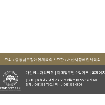
주최 : 충청남도장애인체육회 / 주관 : 서산시장애인체육회
개인정보처리방침
|
이메일무단수집거부
|
홈페이
[32416] 충청남도 예산군 삽교읍 예학로 81 SS프라자 6층
전화 : (041)338-7601 | 팩스 : (041)338-0864